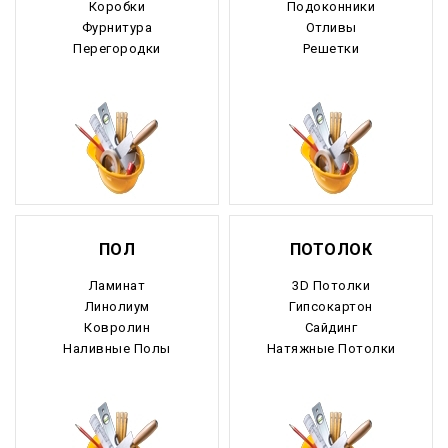
Коробки
Подоконники
Фурнитура
Отливы
Рязанская область
Перегородки
Решетки
Самарская область
Саратовская область
Саха Якутия
Сахалинская область
ПОЛ
ПОТОЛОК
Свердловская область
Ламинат
3D Потолки
Северная Осетия
Линолиум
Гипсокартон
Ковролин
Сайдинг
Смоленская область
Наливные Полы
Натяжные Потолки
Ставропольский край
Таймырский край