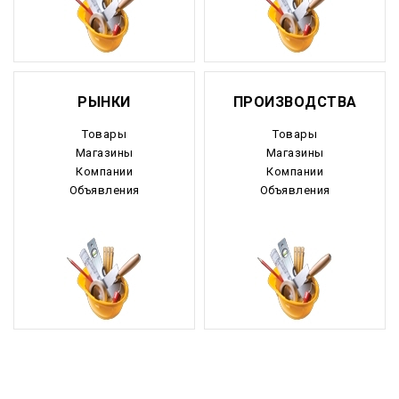
Камчатский край
Карачаево-Черкесия
Карелия
РЫНКИ
ПРОИЗВОДСТВА
Кемеровская область
Товары
Товары
Магазины
Магазины
Кировская область
Компании
Компании
Объявления
Объявления
Коми
Корякский округ
Костромская область
Краснодарский край
Красноярский край
Крым