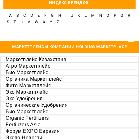
ИНДЕКС БРЕНДОВ:
A
B
C
D
E
F
G
H
I
J
K
L
M
N
O
P
Q
R
S
T
U
V
W
X
Y
Z
МАРКЕТПЛЕЙСЫ КОМПАНИИ HOLDING MARKETPLACE
Маркетплейс Казахстана
Агро Маркетплейс
Био Маркетплейс
Органика Маркетплейс
Фито Маркетплейс
Эко Маркетплейс
Эко Удобрения
Органические Удобрения
Био Маркетплейс
Organic Fertilizers
Fertilizers Asia
Форум EXPO Евразия
Экспо Новости