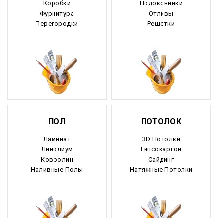
Коробки
Подоконники
Фурнитура
Отливы
Рязанская область
Перегородки
Решетки
Самарская область
Саратовская область
Саха Якутия
Сахалинская область
ПОЛ
ПОТОЛОК
Свердловская область
Ламинат
3D Потолки
Северная Осетия
Линолиум
Гипсокартон
Ковролин
Сайдинг
Смоленская область
Наливные Полы
Натяжные Потолки
Ставропольский край
Таймырский край