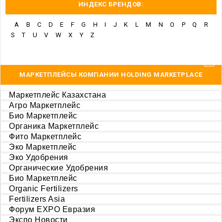
ИНДЕКС БРЕНДОВ:
A
B
C
D
E
F
G
H
I
J
K
L
M
N
O
P
Q
R
S
T
U
V
W
X
Y
Z
МАРКЕТПЛЕЙСЫ КОМПАНИИ HOLDING MARKETPLACE
Маркетплейс Казахстана
Агро Маркетплейс
Био Маркетплейс
Органика Маркетплейс
Фито Маркетплейс
Эко Маркетплейс
Эко Удобрения
Органические Удобрения
Био Маркетплейс
Organic Fertilizers
Fertilizers Asia
Форум EXPO Евразия
Экспо Новости