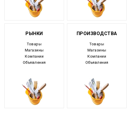
Камчатский край
Карачаево-Черкесия
Карелия
РЫНКИ
ПРОИЗВОДСТВА
Кемеровская область
Товары
Товары
Магазины
Магазины
Кировская область
Компании
Компании
Объявления
Объявления
Коми
Корякский округ
Костромская область
Краснодарский край
Красноярский край
Крым