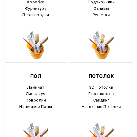
Коробки
Подоконники
Фурнитура
Отливы
Рязанская область
Перегородки
Решетки
Самарская область
Саратовская область
Саха Якутия
Сахалинская область
ПОЛ
ПОТОЛОК
Свердловская область
Ламинат
3D Потолки
Северная Осетия
Линолиум
Гипсокартон
Ковролин
Сайдинг
Смоленская область
Наливные Полы
Натяжные Потолки
Ставропольский край
Таймырский край