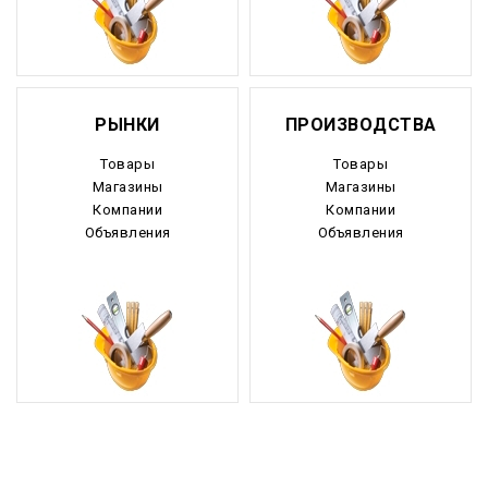
Камчатский край
Карачаево-Черкесия
Карелия
РЫНКИ
ПРОИЗВОДСТВА
Кемеровская область
Товары
Товары
Магазины
Магазины
Кировская область
Компании
Компании
Объявления
Объявления
Коми
Корякский округ
Костромская область
Краснодарский край
Красноярский край
Крым