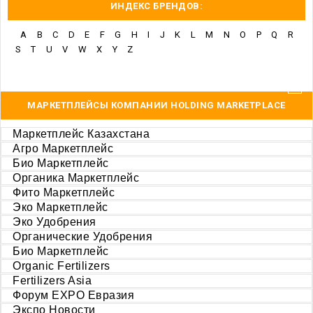
ИНДЕКС БРЕНДОВ:
A
B
C
D
E
F
G
H
I
J
K
L
M
N
O
P
Q
R
S
T
U
V
W
X
Y
Z
МАРКЕТПЛЕЙСЫ КОМПАНИИ HOLDING MARKETPLACE
Маркетплейс Казахстана
Агро Маркетплейс
Био Маркетплейс
Органика Маркетплейс
Фито Маркетплейс
Эко Маркетплейс
Эко Удобрения
Органические Удобрения
Био Маркетплейс
Organic Fertilizers
Fertilizers Asia
Форум EXPO Евразия
Экспо Новости