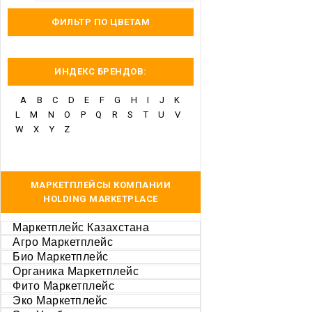
ФИЛЬТР ПО ЦВЕТАМ
ИНДЕКС БРЕНДОВ:
A
B
C
D
E
F
G
H
I
J
K
L
M
N
O
P
Q
R
S
T
U
V
W
X
Y
Z
МАРКЕТПЛЕЙСЫ КОМПАНИИ
HOLDING MARKETPLACE
Маркетплейс Казахстана
Агро Маркетплейс
Био Маркетплейс
Органика Маркетплейс
Фито Маркетплейс
Эко Маркетплейс