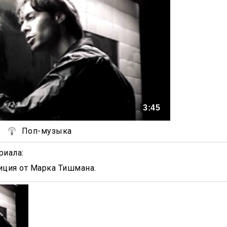
3:45
Поп-музыка
риала
:
иция от Марка Тишмана.