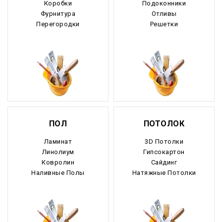
Коробки
Подоконники
Фурнитура
Отливы
Рязанская область
Перегородки
Решетки
Самарская область
Саратовская область
Саха Якутия
Сахалинская область
ПОЛ
ПОТОЛОК
Свердловская область
Ламинат
3D Потолки
Северная Осетия
Линолиум
Гипсокартон
Ковролин
Сайдинг
Смоленская область
Наливные Полы
Натяжные Потолки
Ставропольский край
Таймырский край