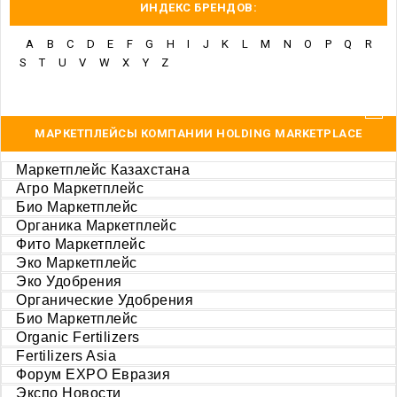
ИНДЕКС БРЕНДОВ:
A
B
C
D
E
F
G
H
I
J
K
L
M
N
O
P
Q
R
S
T
U
V
W
X
Y
Z
МАРКЕТПЛЕЙСЫ КОМПАНИИ HOLDING MARKETPLACE
Маркетплейс Казахстана
Агро Маркетплейс
Био Маркетплейс
Органика Маркетплейс
Фито Маркетплейс
Эко Маркетплейс
Эко Удобрения
Органические Удобрения
Био Маркетплейс
Organic Fertilizers
Fertilizers Asia
Форум EXPO Евразия
Экспо Новости