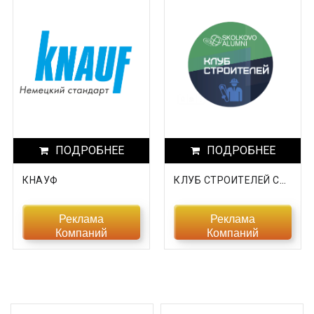
Хакасия
Ханты-Мансийский АО
Херсонская область
Челябинская область
Чеченская Республика
ПОДРОБНЕЕ
ПОДРОБНЕЕ
Чувашская Республика
КНАУФ
КЛУБ СТРОИТЕЛЕЙ СКОЛКОВО
Чукотский АО
Эвенкийский округ
Реклама
Реклама
Компаний
Компаний
Ямало-Ненецкий АО
Ярославская область
Прочие области