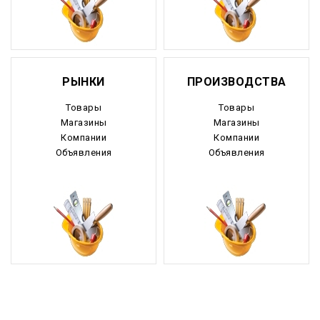
Камчатский край
Карачаево-Черкесия
Карелия
РЫНКИ
ПРОИЗВОДСТВА
Кемеровская область
Товары
Товары
Магазины
Магазины
Кировская область
Компании
Компании
Объявления
Объявления
Коми
Корякский округ
Костромская область
Краснодарский край
Красноярский край
Крым