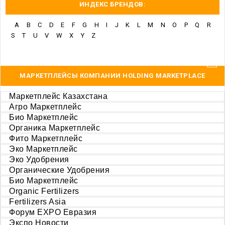
ИНДЕКС БРЕНДОВ:
A
B
C
D
E
F
G
H
I
J
K
L
M
N
O
P
Q
R
S
T
U
V
W
X
Y
Z
МАРКЕТПЛЕЙСЫ КОМПАНИИ HOLDING MARKETPLACE
Маркетплейс Казахстана
Агро Маркетплейс
Био Маркетплейс
Органика Маркетплейс
Фито Маркетплейс
Эко Маркетплейс
Эко Удобрения
Органические Удобрения
Био Маркетплейс
Organic Fertilizers
Fertilizers Asia
Форум EXPO Евразия
Экспо Новости