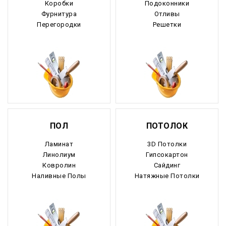
Коробки
Подоконники
Фурнитура
Отливы
Рязанская область
Перегородки
Решетки
Самарская область
Саратовская область
Саха Якутия
Сахалинская область
ПОЛ
ПОТОЛОК
Свердловская область
Ламинат
3D Потолки
Северная Осетия
Линолиум
Гипсокартон
Ковролин
Сайдинг
Смоленская область
Наливные Полы
Натяжные Потолки
Ставропольский край
Таймырский край